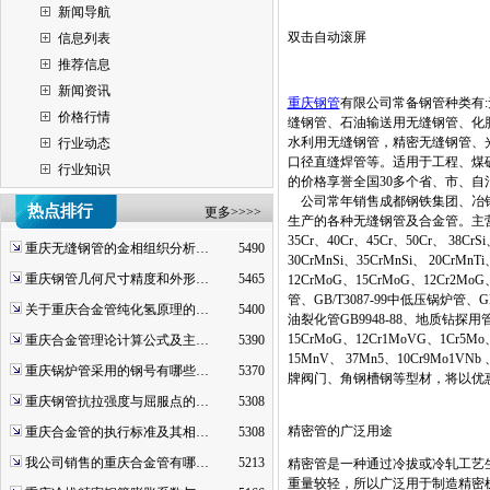
新闻导航
双击自动滚屏
信息列表
推荐信息
新闻资讯
重庆钢管
有限公司常备钢管种类有:
价格行情
缝钢管、石油输送用无缝钢管、化
水利用无缝钢管，精密无缝钢管、
行业动态
口径直缝焊管等。适用于工程、煤
行业知识
的价格享誉全国30多个省、市、
公司常年销售成都钢铁集团、冶钢
热点排行
更多>>>>
生产的各种无缝钢管及合金管。主营材质：20
35Cr、40Cr、45Cr、50Cr、 38Cr
重庆无缝钢管的金相组织分析…
5490
30CrMnSi、35CrMnSi、 20CrMn
重庆钢管几何尺寸精度和外形…
5465
12CrMoG、15CrMoG、12Cr2MoG
管、GB/T3087-99中低压锅炉管、G
关于重庆合金管纯化氢原理的…
5400
油裂化管GB9948-88、地质钻探用管
15CrMoG、12Cr1MoVG、1Cr5Mo
重庆合金管理论计算公式及主…
5390
15MnV、 37Mn5、10Cr9Mo1V
重庆锅炉管采用的钢号有哪些…
5370
牌阀门、角钢槽钢等型材，将以优
重庆钢管抗拉强度与屈服点的…
5308
精密管的广泛用途
重庆合金管的执行标准及其相…
5308
我公司销售的重庆合金管有哪…
5213
精密管是一种通过冷拔或冷轧工艺
重量较轻，所以广泛用于制造精密