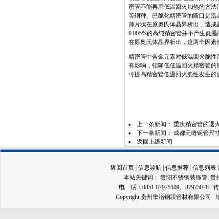
密管不能再用低温回火加热的方法
等钢种。已脆化精密管的断口是沿
薄片状在原奥氏体晶界析出，造成
0.005%
的高纯精密管并不产生低温
在原奥氏体晶界析出，这两个因素
精密管中合金元素对低温回火脆性
有影响，钼降低低温回火精密管的
可提高精密管低温回火脆性发生的
上一条新闻：
重庆精密管的退火
下一条新闻：
成都无缝钢管尺寸
返回上级新闻
返回首页
|
信息导航
|
信息推荐
|
信息列表
本站关键词：
贵阳不锈钢装饰管
,
贵
电 话：0851-87975109、87975078 传
Copyright 贵州华冶钢联管材有限公