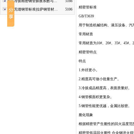
重庆冷拔精密钢管膨胀系数与…
5166
精密管标准
西藏无缝钢管标准|拉萨钢管材…
5106
GB/T3639
用于制造机械结构、液压设备、汽
常用材质
常用材质为
10#
、
20#
、
35#
、
45#
、
2
精密管特点
特点
1.
外径更小。
2.
精度高可做小批量生产。
3.
冷拔成品精度高，表面质量好。
4.
钢管横面积更复杂。
5.
钢管性能更优越，金属比较密。
脆化现象
根据精密管产生脆性的回火温度范
精密管低温回火脆性
合金钢淬火得