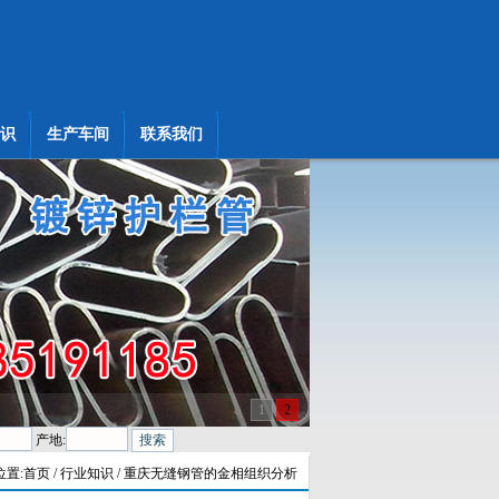
识
生产车间
联系我们
1
2
产地:
置:
首页
/ 行业知识 / 重庆无缝钢管的金相组织分析