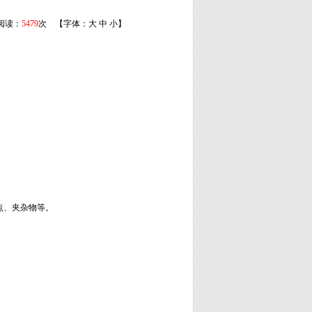
 阅读：
5479
次 【字体：
大
中
小
】
点、夹杂物等。