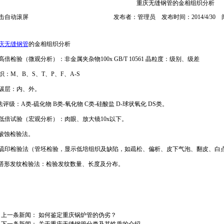
重庆无缝钢管的金相组织分析
击自动滚屏
发布者：管理员 发布时间：2014/4/30
庆无缝钢管
的金相组织分析
高倍检验（微观分析）：非金属夹杂物100x GB/T 10561 晶粒度：级别、级差
织：M、B、S、T、P、F、A-S
碳层：内、外。
法评级：A类-硫化物 B类-氧化物 C类-硅酸盐 D-球状氧化 DS类。
低倍试验（宏观分析）：肉眼、放大镜10x以下。
. 酸蚀检验法。
. 硫印检验法（管坯检验，显示低培组织及缺陷，如疏松、偏析、皮下气泡、翻皮、白
. 塔形发纹检验法：检验发纹数量、长度及分布。
上一条新闻：
如何鉴定重庆锅炉管的伪劣？
下一条新闻：
关于重庆无缝钢管分类及其性质的介绍