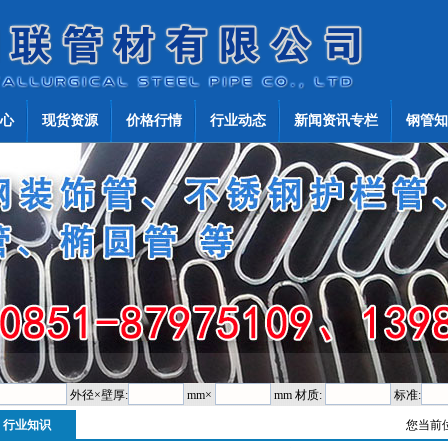
心
现货资源
价格行情
行业动态
新闻资讯专栏
钢管知
外径×壁厚:
mm×
mm 材质:
标准:
行业知识
您当前位