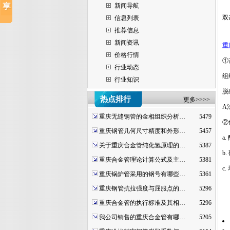
新闻导航
双
信息列表
推荐信息
新闻资讯
重
价格行情
①
行业动态
组
行业知识
脱
热点排行
更多>>>>
A
重庆无缝钢管的金相组织分析…
5479
②
重庆钢管几何尺寸精度和外形…
5457
a
关于重庆合金管纯化氢原理的…
5387
b
重庆合金管理论计算公式及主…
5381
c
重庆锅炉管采用的钢号有哪些…
5361
重庆钢管抗拉强度与屈服点的…
5296
重庆合金管的执行标准及其相…
5296
我公司销售的重庆合金管有哪…
5205