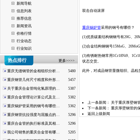
新闻导航
双击自动滚屏
信息列表
推荐信息
新闻资讯
重庆锅炉管
采用的钢号有哪些？
价格行情
(1)优质碳素结构钢钢号有20G、20M
行业动态
(2)合金结构钢钢号15MoG、20MoG、1
行业知识
(3)有锈耐热钢常用1Cr18Ni9
热点排行
更多>>>>
状态交货。
此外，对成品钢管显微组织、晶粒
重庆无缝钢管的金相组织分析…
5480
重庆钢管几何尺寸精度和外形…
5457
关于重庆合金管纯化氢原理的…
5387
重庆合金管理论计算公式及主…
5382
上一条新闻：
关于重庆厚壁钢
重庆锅炉管采用的钢号有哪些…
5362
下一条新闻：
重庆厚壁钢管的
返回上级新闻
重庆钢管抗拉强度与屈服点的…
5296
重庆合金管的执行标准及其相…
5296
我公司销售的重庆合金管有哪…
5205