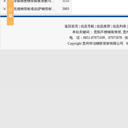
重庆冷拔精密钢管膨胀系数与…
5155
西藏无缝钢管标准|拉萨钢管材…
5093
返回首页
|
信息导航
|
信息推荐
|
信息列表
本站关键词：
贵阳不锈钢装饰管
,
贵
电 话：0851-87975109、87975078 传
Copyright 贵州华冶钢联管材有限公