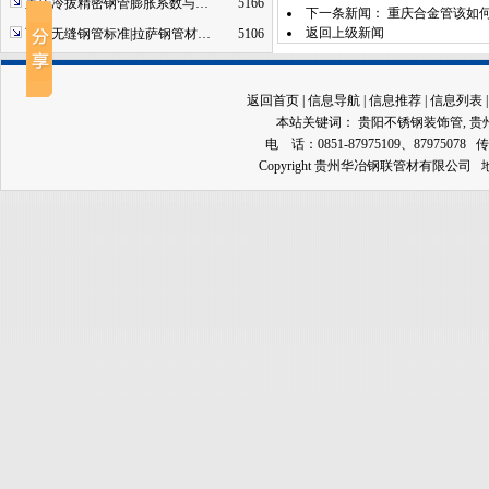
重庆冷拔精密钢管膨胀系数与…
5166
下一条新闻：
重庆合金管该如
返回上级新闻
西藏无缝钢管标准|拉萨钢管材…
5106
返回首页
|
信息导航
|
信息推荐
|
信息列表
本站关键词：
贵阳不锈钢装饰管
,
贵
电 话：0851-87975109、87975078 传
Copyright 贵州华冶钢联管材有限公