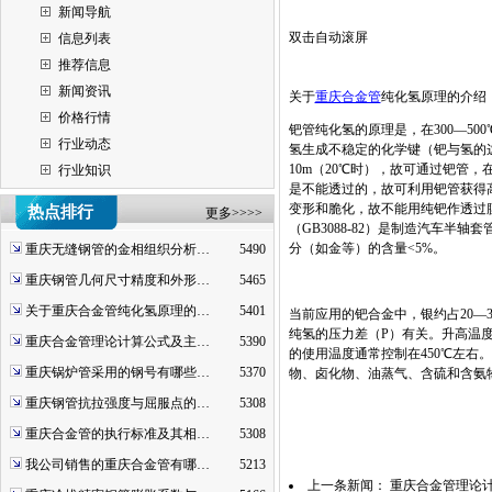
新闻导航
双击自动滚屏
信息列表
推荐信息
新闻资讯
关于
重庆合金管
纯化氢原理的介绍
价格行情
钯管纯化氢的原理是，在300—5
行业动态
氢生成不稳定的化学键（钯与氢的这种
10m（20℃时），故可通过钯管
行业知识
是不能透过的，故可利用钯管获得
变形和脆化，故不能用纯钯作透过膜
热点排行
更多>>>>
（GB3088-82）是制造汽车半
分（如金等）的含量<5%。
重庆无缝钢管的金相组织分析…
5490
重庆钢管几何尺寸精度和外形…
5465
关于重庆合金管纯化氢原理的…
5401
当前应用的钯合金中，银约占20—
纯氢的压力差（P）有关。升高温
重庆合金管理论计算公式及主…
5390
的使用温度通常控制在450℃左
重庆锅炉管采用的钢号有哪些…
5370
物、卤化物、油蒸气、含硫和含氨
重庆钢管抗拉强度与屈服点的…
5308
重庆合金管的执行标准及其相…
5308
我公司销售的重庆合金管有哪…
5213
上一条新闻：
重庆合金管理论