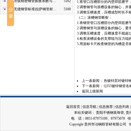
重庆冷拔精密钢管膨胀系数与…
5162
1.将管口压槽部分的内壁焊筋磨平
2.调整钢管与滚槽设备的轴心，并
西藏无缝钢管标准|拉萨钢管材…
5100
3.调整压槽速度，压槽成型时长不
（二）滚槽钢管断裂：
1.将钢管管口压槽部分内壁焊筋磨
2.调整钢管与滚槽设备的轴心，要
3.调整压槽速度，压槽速度不能超
4.检查滚槽设备的支撑辊与压力
5.用游标卡尺检查钢管的沟槽是否
上一条新闻：
热镀锌层对镀锌
下一条新闻：
Q355镀锌钢管名
返回上级新闻
返回首页
|
信息导航
|
信息推荐
|
信息列表
本站关键词：
贵阳不锈钢装饰管
,
贵
电 话：0851-87975109、87975078 传
Copyright 贵州华冶钢联管材有限公