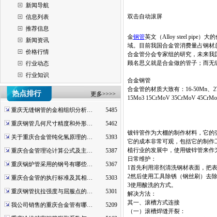
新闻导航
双击自动滚屏
信息列表
推荐信息
金
钢管
英文（Alloy steel 
新闻资讯
域。目前我国合金管消费量占钢材
价格行情
合金管分会专家组的研究，未来我国
顾名思义就是合金做的管子；而无
行业动态
行业知识
合金钢管
合金管的材质大致有：16-50Mn、27SiMn、4
热点排行
更多>>>>
15Mo3 15CrMoV 35CrMoV 45Cr
重庆无缝钢管的金相组织分析…
5485
重庆钢管几何尺寸精度和外形…
5462
镀锌管作为大棚的制作材料，它的
关于重庆合金管纯化氢原理的…
5393
它的成本非常可观，包括它的制作
植行业的发展中，使用镀锌管来作
重庆合金管理论计算公式及主…
5387
日常维护：
重庆锅炉管采用的钢号有哪些…
5367
1首先利用溶剂清洗钢材表面，把
2然后使用工具除锈（钢丝刷）去
重庆合金管的执行标准及其相…
5303
3使用酸洗的方式。
重庆钢管抗拉强度与屈服点的…
5301
解决方法：
其一、滚槽方式连接
我公司销售的重庆合金管有哪…
5209
（一）滚槽焊缝开裂：